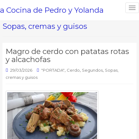
a Cocina de Pedro y Yolanda
T
o
g
Sopas, cremas y guisos
g
l
e
Magro de cerdo con patatas rotas
n
y alcachofas
a
v
,
,
,
29/03/2026
"PORTADA"
Cerdo
Segundos
Sopas,
i
cremas y guisos
g
a
t
i
o
n