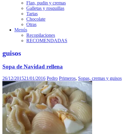
Flan, pudin y cremas
Galletas y rosquillas
Tartas
Chocolate
Otras
Menús
Recopilaciones
RECOMENDADAS
guisos
Sopa de Navidad rellena
26/12/2015
21/01/2016
Pedro
Primeros
,
Sopas, cremas y guisos