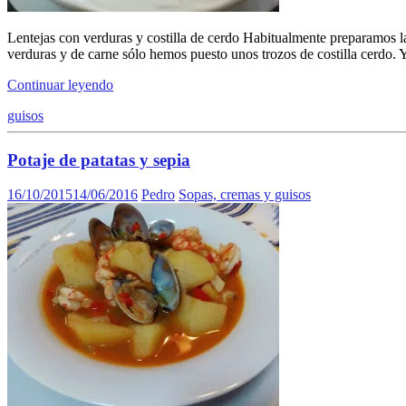
Lentejas con verduras y costilla de cerdo Habitualmente preparamos la
verduras y de carne sólo hemos puesto unos trozos de costilla cerdo.
Continuar leyendo
guisos
Potaje de patatas y sepia
16/10/2015
14/06/2016
Pedro
Sopas, cremas y guisos