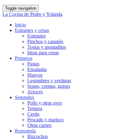
Toggle navigation
La Cocina de Pedro y Yolanda
Inicio
Entrantes y cenas
Entrantes
Pinchos y canapés
Tostas y montaditos
Ideas para cenar
Primeros
Pastas
Ensaladas
Huevos
Legumbres y verduras
Sopas, cremas, guisos
Arroces
Segundos
Pollo y otras aves
Ternera
Cerdo
Pescado y marisco
Otras carnes
Repostería
Bizcochos