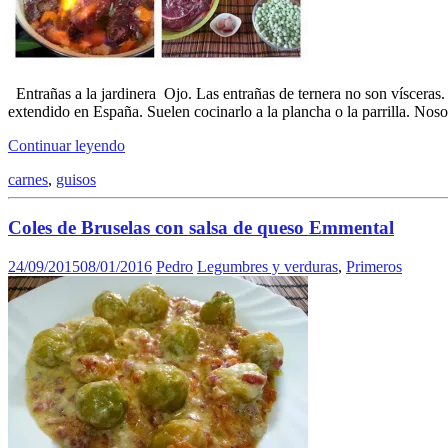
Entrañas a la jardinera Ojo. Las entrañas de ternera no son vísceras. 
extendido en España. Suelen cocinarlo a la plancha o la parrilla. No
Continuar leyendo
carnes
,
guisos
Coles de Bruselas con salsa de queso Emmental
24/09/2015
08/01/2016
Pedro
Legumbres y verduras
,
Primeros