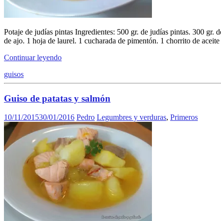
Potaje de judías pintas Ingredientes: 500 gr. de judías pintas. 300 gr. 
de ajo. 1 hoja de laurel. 1 cucharada de pimentón. 1 chorrito de aceit
Continuar leyendo
guisos
Guiso de patatas y salmón
10/11/2015
30/01/2016
Pedro
Legumbres y verduras
,
Primeros