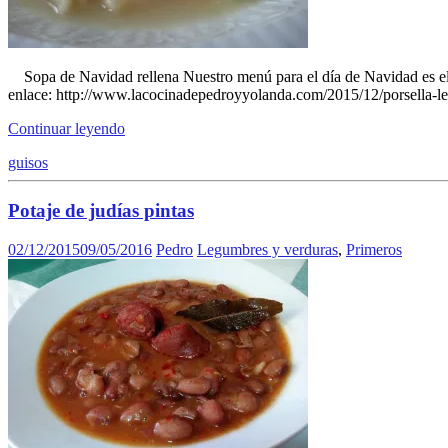
Sopa de Navidad rellena Nuestro menú para el día de Navidad es el 
enlace: http://www.lacocinadepedroyyolanda.com/2015/12/porsella-lech
Continuar leyendo
guisos
Potaje de judías pintas
02/12/2015
09/05/2016
Pedro
Legumbres y verduras
,
Primeros