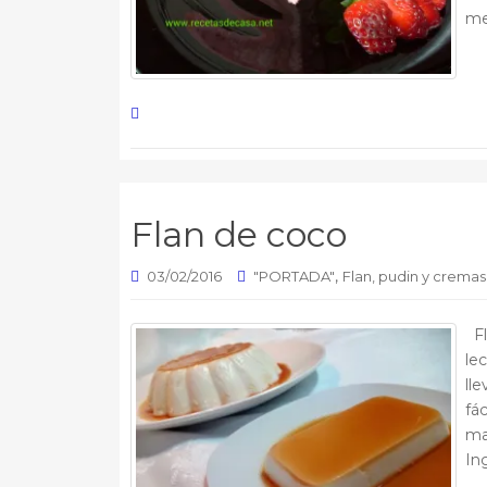
me
Flan de coco
,
03/02/2016
"PORTADA"
Flan, pudin y cremas
Fl
le
ll
fác
ma
Ing