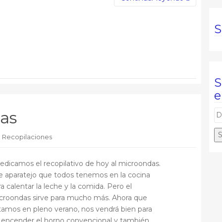
S
S
e
as
D
i
r
,
Recopilaciones
e
c
dicamos el recopilativo de hoy al microondas.
c
e aparatejo que todos tenemos en la cocina
i
a calentar la leche y la comida. Pero el
ó
croondas sirve para mucho más. Ahora que
n
tamos en pleno verano, nos vendrá bien para
d
 encender el horno convencional y también