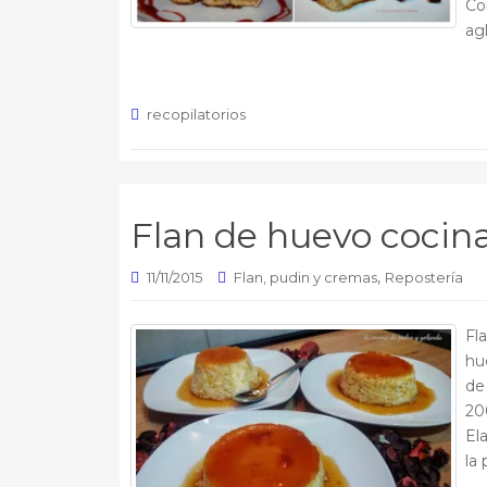
Co
ag
recopilatorios
Flan de huevo cocina
,
11/11/2015
Flan, pudin y cremas
Repostería
Fl
hue
de
20
El
la