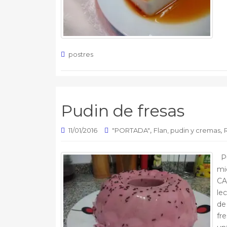
postres
Pudin de fresas
,
,
11/01/2016
"PORTADA"
Flan, pudin y cremas
Pu
mi
CA
le
de 
fr