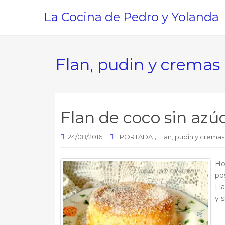
La Cocina de Pedro y Yolanda
Flan, pudin y cremas
Flan de coco sin azú
,
24/08/2016
"PORTADA"
Flan, pudin y cremas
Ho
po
Fl
y 