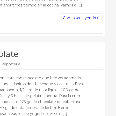
e
ra ahorrarnos tiempo en la cocina. Vamos a […]
e
m
Continuar leyendo
a
i
l
olate
,
Repostería
nnacota con chocolate que hemos adornado
n unos daditos de albaricoque y caramelo Para
pannacota: 1/2 litro de nata líquida, 100 gr. de
úcar y 3 hojas de gelatina neutra. Para la crema
 chocolate: 125 gr. de chocolate de cobertura
150 gr. de nata (crema de leche). Hemos
lizado vasitos de yogurt de 150 ml. […]