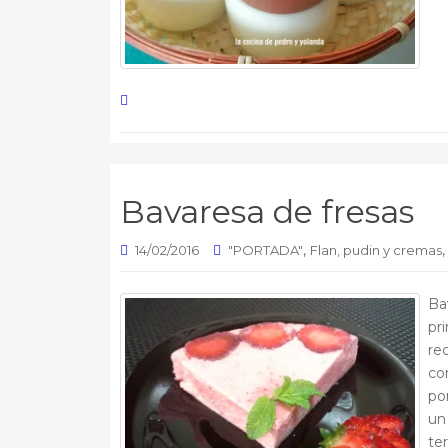
Bavaresa de fresas
,
14/02/2016
"PORTADA"
Flan, pudin y cremas
Ba
pr
re
co
po
un
te