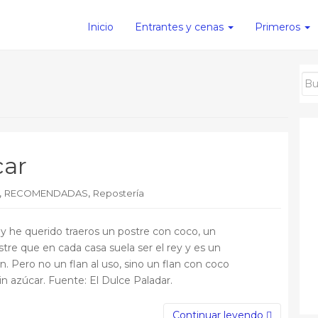
Inicio
Entrantes y cenas
Primeros
car
,
,
RECOMENDADAS
Repostería
y he querido traeros un postre con coco, un
stre que en cada casa suela ser el rey y es un
an. Pero no un flan al uso, sino un flan con coco
sin azúcar. Fuente: El Dulce Paladar.
Continuar leyendo