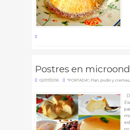
Postres en microond
,
02/07/2016
"PORTADA"
Flan, pudin y cremas
De
Es
par
mi
es
no