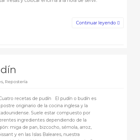
ar fresas y colocar encima a la hora de servir.
Continuar leyendo
udín
,
es
Repostería
atro recetas de pudín El pudín o budín es
postre originario de la cocina inglesa y la
tadounidense. Suele estar compuesto por
ferentes ingredientes dependiendo de la
gión: miga de pan, bizcocho, sémola, arroz,
issant y en las Islas Baleares, nuestra