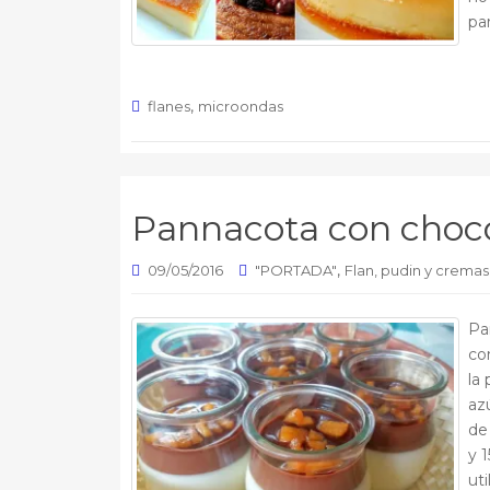
pa
,
flanes
microondas
Pannacota con choc
,
09/05/2016
"PORTADA"
Flan, pudin y cremas
Pa
co
la 
az
de
y 
uti