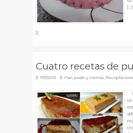
unt
[…]
Cuatro recetas de p
,
17/11/2015
Flan, pudin y cremas
Recopilacion
Cu
un 
es
di
re
cro