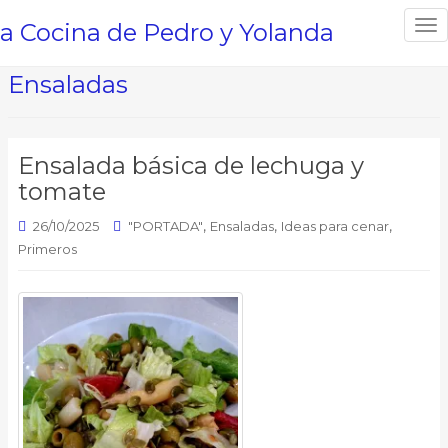
a Cocina de Pedro y Yolanda
T
o
g
Ensaladas
g
l
e
Ensalada básica de lechuga y
n
tomate
a
v
,
,
,
26/10/2025
"PORTADA"
Ensaladas
Ideas para cenar
i
Primeros
g
a
t
i
o
n