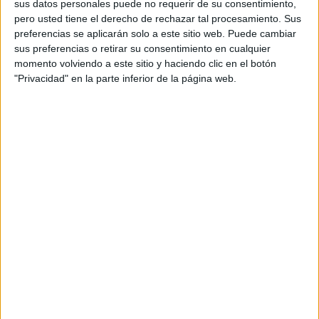
bien lavados y escurridos)
sus datos personales puede no requerir de su consentimiento,
pero usted tiene el derecho de rechazar tal procesamiento. Sus
1
pepino
(mediano, pelado o con piel fina)
preferencias se aplicarán solo a este sitio web. Puede cambiar
sus preferencias o retirar su consentimiento en cualquier
1
tomate de ensalada o rosa
momento volviendo a este sitio y haciendo clic en el botón
½
cebolla roja
(en láminas finas)
"Privacidad" en la parte inferior de la página web.