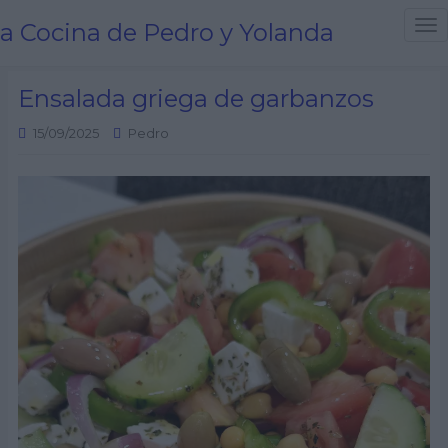
a Cocina de Pedro y Yolanda
T
o
g
Ensalada griega de garbanzos
g
l
15/09/2025
Pedro
e
n
a
v
i
g
a
t
i
o
n