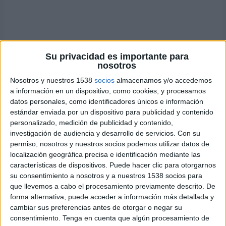
La
ensalada griega de garbanzos
es una combinación
Su privacidad es importante para
nosotros
perfecta entre la
frescura de una ensalada
mediterránea
y la
saciedad de una legumbre
Nosotros y nuestros 1538
socios
almacenamos y/o accedemos
saludable
como el garbanzo. Ideal como plato único
a información en un dispositivo, como cookies, y procesamos
ligero o como acompañamiento fresco para carnes o
datos personales, como identificadores únicos e información
pescados.
estándar enviada por un dispositivo para publicidad y contenido
personalizado, medición de publicidad y contenido,
investigación de audiencia y desarrollo de servicios.
Con su
Ensalada Griega de
permiso, nosotros y nuestros socios podemos utilizar datos de
localización geográfica precisa e identificación mediante las
Garbanzos
características de dispositivos. Puede hacer clic para otorgarnos
su consentimiento a nosotros y a nuestros 1538 socios para
Ingredientes (para 3–4
que llevemos a cabo el procesamiento previamente descrito. De
personas):
forma alternativa, puede acceder a información más detallada y
cambiar sus preferencias antes de otorgar o negar su
400 g de
garbanzos cocidos
(pueden ser de bote,
consentimiento.
Tenga en cuenta que algún procesamiento de