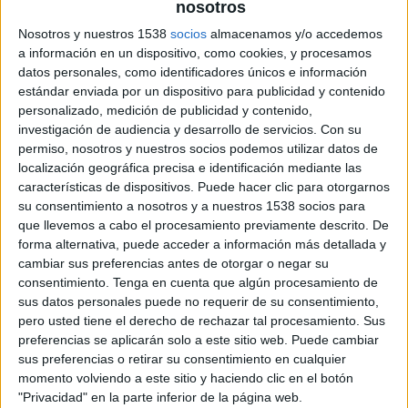
nosotros
Nosotros y nuestros 1538
socios
almacenamos y/o accedemos
a información en un dispositivo, como cookies, y procesamos
La
lubina a la donostiarra
es un plato tradicional, simple y
datos personales, como identificadores únicos e información
delicioso, donde lo esencial es la
calidad del pescado
y el
estándar enviada por un dispositivo para publicidad y contenido
punto justo de una
salsa caliente de ajo, guindilla y
personalizado, medición de publicidad y contenido,
vinagre
.
investigación de audiencia y desarrollo de servicios.
Con su
permiso, nosotros y nuestros socios podemos utilizar datos de
localización geográfica precisa e identificación mediante las
🐟 Lubina a la Donostiarra (al
características de dispositivos. Puede hacer clic para otorgarnos
su consentimiento a nosotros y a nuestros 1538 socios para
estilo de San Sebastián)
que llevemos a cabo el procesamiento previamente descrito. De
forma alternativa, puede acceder a información más detallada y
📝 Ingredientes (para 2 personas):
cambiar sus preferencias antes de otorgar o negar su
consentimiento.
Tenga en cuenta que algún procesamiento de
1 lubina grande (800 g–1 kg)
sus datos personales puede no requerir de su consentimiento,
👉 abierta “a la espalda” (tipo libro) y sin espina central
pero usted tiene el derecho de rechazar tal procesamiento. Sus
preferencias se aplicarán solo a este sitio web. Puede cambiar
4–5 dientes de ajo
sus preferencias o retirar su consentimiento en cualquier
1–2 guindillas secas (tipo cayena o piparras)
momento volviendo a este sitio y haciendo clic en el botón
"Privacidad" en la parte inferior de la página web.
100 ml de aceite de oliva virgen extra (suave)