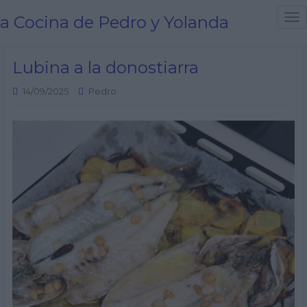
a Cocina de Pedro y Yolanda
T
o
g
Lubina a la donostiarra
g
l
14/09/2025
Pedro
e
n
a
v
i
g
a
t
i
o
n