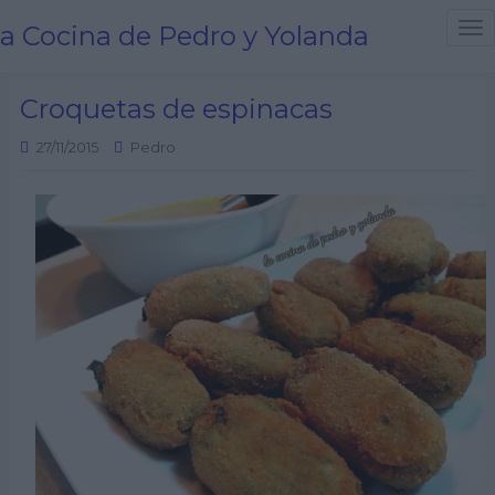
a Cocina de Pedro y Yolanda
T
o
g
Croquetas de espinacas
g
l
27/11/2015
Pedro
e
n
a
v
i
g
a
t
i
o
n