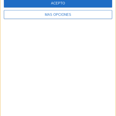
horas. Nosotros las preparamos de un día para otro.
ACEPTO
Es el momento de formar las croquetas. Vamos cogiendo
MÁS OPCIONES
porciones y las pasamos primero por huevo batido y
después por pan rallado. Al mismo tiempo que rebozamos,
le vamos dando forma con la ayuda de una cuchara o un
tenedor.