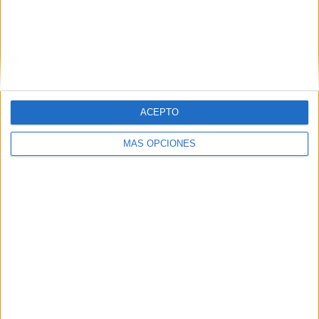
ACEPTO
loading…
MÁS OPCIONES
QUIZÁS TE INTERESE
Bizcocho de
Bizcocho
Bizcocho
chocolate
casero con
casero con
relleno de
canela
arándanos y
mermelada
chocolate