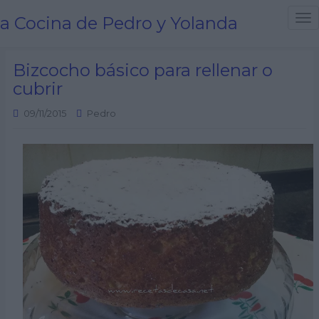
a Cocina de Pedro y Yolanda
T
o
g
Bizcocho básico para rellenar o
g
cubrir
l
e
09/11/2015
Pedro
n
a
v
i
g
a
t
i
o
n