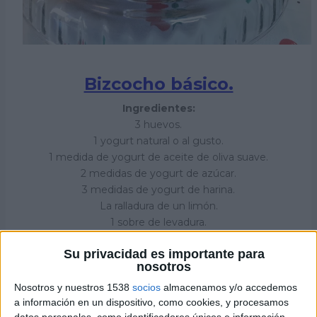
Bizcocho básico.
Ingredientes:
3 huevos.
1 yogurt natural o al gusto.
1 medida de yogurt de aceite de oliva suave.
2 medidas de yogurt de azúcar.
3 medidas de yogurt de harina.
La ralladura de un limón.
1 sobre de levadura.
Su privacidad es importante para
nosotros
Nosotros y nuestros 1538
socios
almacenamos y/o accedemos
a información en un dispositivo, como cookies, y procesamos
datos personales, como identificadores únicos e información