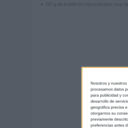
150 g de butifarrón (opcional pero muy tí
Nosotros y nuestro
procesamos datos per
para publicidad y co
desarrollo de servici
geográfica precisa e 
otorgarnos su conse
previamente descrito
preferencias antes d