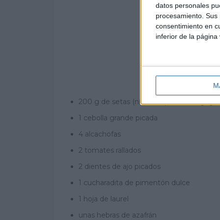
datos personales pue
procesamiento. Sus p
consentimiento en cu
inferior de la página
M
200 g de setas (níscalos, picornells, gírgo
1 cebolla grande picada
4 alcachofas
2 tomates rallados
2 dientes de ajo picados
1 cucharadita de pimentón dulce
1 hoja de laurel
unas hebras de azafrán