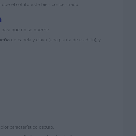
a que el sofrito esté bien concentrado.
n
o para que no se queme.
ueña
de canela y clavo (una punta de cuchillo), y
lor característico oscuro.