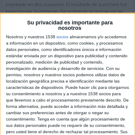
preparado en dos ocasiones. El resultado de la primera fue
espectacular, buenísimas. Sin embargo, la textura era de
galleta crujiente que no era lo que estábamos buscando.
Su privacidad es importante para
Son las galletas que podéis ver en el collage en la bandeja
nosotros
del horno con una forma más perfecta y regular y con
Nosotros y nuestros 1538
socios
almacenamos y/o accedemos
pepitas de chocolate encima.
a información en un dispositivo, como cookies, y procesamos
La diferencia entre las dos preparaciones ha sido que las
datos personales, como identificadores únicos e información
estándar enviada por un dispositivo para publicidad y contenido
galletas crujientes las aplastamos con una espátula y
personalizado, medición de publicidad y contenido,
después incrustamos las pepitas de chocolate; mientras
investigación de audiencia y desarrollo de servicios.
Con su
que para las cookies, mezclamos las pepitas con la masa y
permiso, nosotros y nuestros socios podemos utilizar datos de
les dimos forma con las manos y sin aplastar.
localización geográfica precisa e identificación mediante las
Antes de ir a la receta, te dejamos nuestra página de
características de dispositivos. Puede hacer clic para otorgarnos
Facebook por si quieres unirte a
su consentimiento a nosotros y a nuestros 1538 socios para
que llevemos a cabo el procesamiento previamente descrito. De
ella:
https://www.facebook.com/lacocinadepedroleo
forma alternativa, puede acceder a información más detallada y
n
cambiar sus preferencias antes de otorgar o negar su
consentimiento.
Tenga en cuenta que algún procesamiento de
sus datos personales puede no requerir de su consentimiento,
Ingredientes:
pero usted tiene el derecho de rechazar tal procesamiento. Sus
300 gr. de harina.