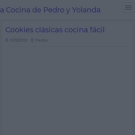
a Cocina de Pedro y Yolanda
T
o
g
Cookies clásicas cocina fácil
g
l
01/11/2015
Pedro
e
n
a
v
i
g
a
t
i
o
n