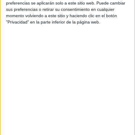
preferencias se aplicarán solo a este sitio web. Puede cambiar
120 gr. de mantequilla.
sus preferencias o retirar su consentimiento en cualquier
110 gr. de azúcar blanquilla.
momento volviendo a este sitio y haciendo clic en el botón
110 gr. de azúcar monero.
"Privacidad" en la parte inferior de la página web.
100 gr. de pepitas de chocolate o chocolate troceado.
1 huevo.
1 cucharadita de levadura.
Un puñado de arádanos (opcional)