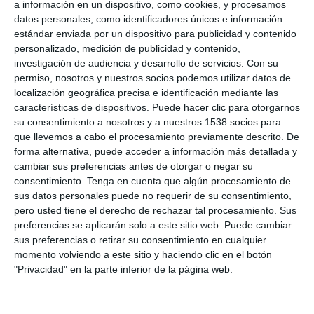
a información en un dispositivo, como cookies, y procesamos
datos personales, como identificadores únicos e información
estándar enviada por un dispositivo para publicidad y contenido
personalizado, medición de publicidad y contenido,
investigación de audiencia y desarrollo de servicios.
Con su
permiso, nosotros y nuestros socios podemos utilizar datos de
localización geográfica precisa e identificación mediante las
características de dispositivos. Puede hacer clic para otorgarnos
su consentimiento a nosotros y a nuestros 1538 socios para
que llevemos a cabo el procesamiento previamente descrito. De
forma alternativa, puede acceder a información más detallada y
cambiar sus preferencias antes de otorgar o negar su
consentimiento.
Tenga en cuenta que algún procesamiento de
Elaboración:
sus datos personales puede no requerir de su consentimiento,
En una sartén, fundimos un poco de mantequilla y ponemos la
pero usted tiene el derecho de rechazar tal procesamiento. Sus
manzana troceada, el azúcar moreno, el jenjibre, la canela y la
preferencias se aplicarán solo a este sitio web. Puede cambiar
ralladura del limón.
sus preferencias o retirar su consentimiento en cualquier
momento volviendo a este sitio y haciendo clic en el botón
"Privacidad" en la parte inferior de la página web.