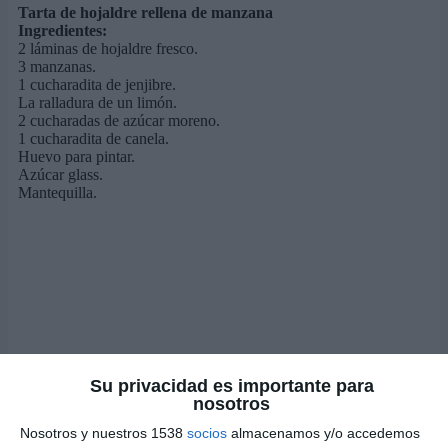
Tarta de hojaldre rellena de manzana
Ingredientes:
2 láminas de hojaldre fresco.
3 manzanas.
1 cucharadita de jenjibre.
La ralladura de un limón.
2 cucharadas de azúcar moreno.
1 cucharadita de canela.
Huevo para pintar.
Azúcar glass.
Mantequilla.
Su privacidad es importante para
nosotros
Nosotros y nuestros 1538
socios
almacenamos y/o accedemos