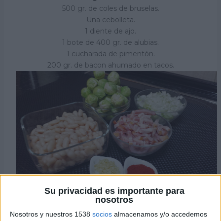
500 gr. de coles de bruselas.
Una cebolleta.
1 diente de ajo.
1 bote de 400 gr. de alubias.
1 cucharada de pimentón.
200 gr. de bacon ahumado en tacos.
Su privacidad es importante para
nosotros
Nosotros y nuestros 1538
socios
almacenamos y/o accedemos