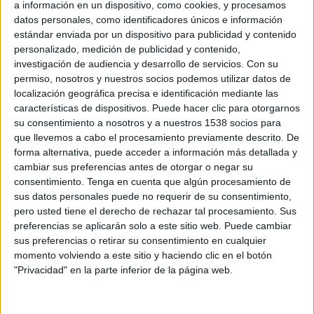
a información en un dispositivo, como cookies, y procesamos
datos personales, como identificadores únicos e información
estándar enviada por un dispositivo para publicidad y contenido
personalizado, medición de publicidad y contenido,
investigación de audiencia y desarrollo de servicios.
Con su
permiso, nosotros y nuestros socios podemos utilizar datos de
localización geográfica precisa e identificación mediante las
características de dispositivos. Puede hacer clic para otorgarnos
su consentimiento a nosotros y a nuestros 1538 socios para
que llevemos a cabo el procesamiento previamente descrito. De
Elaboración:
forma alternativa, puede acceder a información más detallada y
Limpiamos las coles, las partimos por la mitad y hervimos
cambiar sus preferencias antes de otorgar o negar su
en agua con sal unos diez minutos.
consentimiento.
Tenga en cuenta que algún procesamiento de
Reservamos un par de cazos del agua de la cocción.
sus datos personales puede no requerir de su consentimiento,
pero usted tiene el derecho de rechazar tal procesamiento. Sus
preferencias se aplicarán solo a este sitio web. Puede cambiar
sus preferencias o retirar su consentimiento en cualquier
momento volviendo a este sitio y haciendo clic en el botón
"Privacidad" en la parte inferior de la página web.