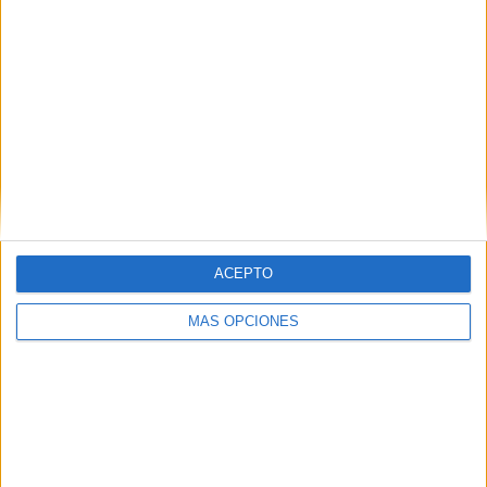
Emmental
Potaje de
judías pintas
ACEPTO
MÁS OPCIONES