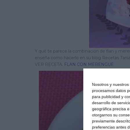
Y qué te parece la combinación de flan y mere
enseña como hacerlo en su blog Recetas Tania
VER RECETA:
FLAN CON MERENGUE
Nosotros y nuestro
procesamos datos per
para publicidad y co
desarrollo de servici
geográfica precisa e 
otorgarnos su conse
previamente descrito
preferencias antes d