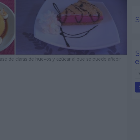
S
S
ase de claras de huevos y azúcar al que se puede añadir
e
D
i
r
e
c
c
i
ó
n
d