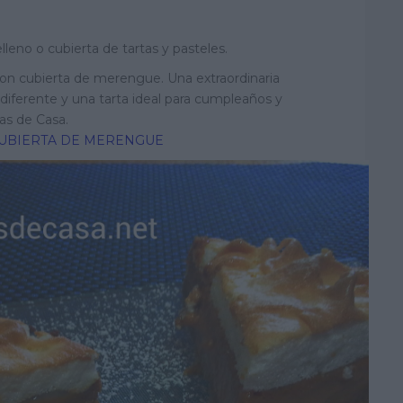
e
e
lleno o cubierta de tartas y pasteles.
m
a
n cubierta de merengue. Una extraordinaria
i
diferente y una tarta ideal para cumpleaños y
l
as de Casa.
CUBIERTA DE MERENGUE