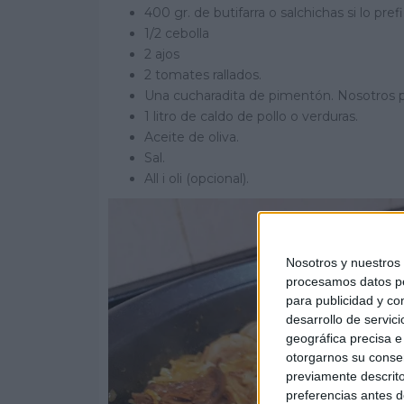
400 gr. de butifarra o salchichas si lo prefi
1/2 cebolla
2 ajos
2 tomates rallados.
Una cucharadita de pimentón. Nosotros
1 litro de caldo de pollo o verduras.
Aceite de oliva.
Sal.
All i oli (opcional).
Nosotros y nuestro
procesamos datos per
para publicidad y co
desarrollo de servici
geográfica precisa e 
otorgarnos su conse
previamente descrito
preferencias antes d