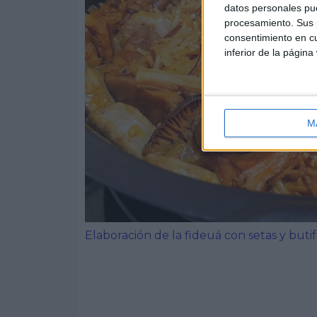
datos personales pue
procesamiento. Sus p
consentimiento en cu
inferior de la página
M
Elaboración de la fideuá con setas y butif