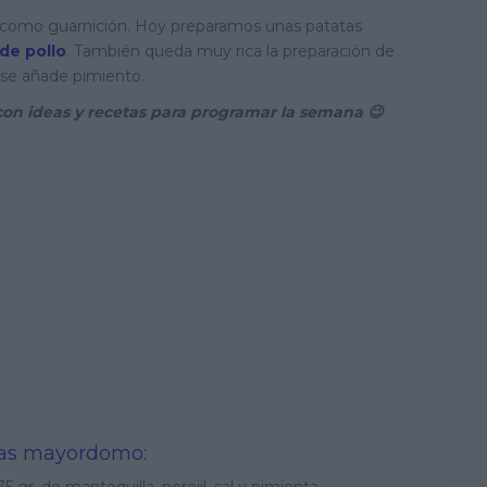
 como guarnición. Hoy preparamos unas patatas
de pollo
. También queda muy rica la preparación de
se añade pimiento.
on ideas y recetas para programar la semana 😉
atas mayordomo:
5 gr. de mantequilla, perejil, sal y pimienta.