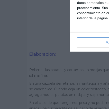
datos personales pue
procesamiento. Sus p
consentimiento en cu
inferior de la página
M
Elaboración:
Pelamos las patatas y cortamos en rodajas que
juliana fina.
En una cazuela derretimos la mantequilla y añ
se caramelice. Cuando coja un color tostadito,
agregamos las patatas en rodajas y salpiment
En el caso de que tengamos prisa y no podamo
añadir una cucharadita de azúcar o de vinagre