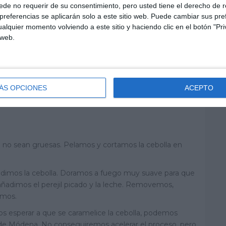
de no requerir de su consentimiento, pero usted tiene el derecho de r
referencias se aplicarán solo a este sitio web. Puede cambiar sus pref
alquier momento volviendo a este sitio y haciendo clic en el botón "Pri
 web.
ÁS OPCIONES
ACEPTO
 no sean gruesas. Pelamos y cortamos la cebolla en
adimos la cebolla. Doramos a fuego muy suave para que
 añadimos el perejil picado y la leche. Removemos,
amos.
s esperar a que se caramelice la cebolla, podemos
 de Módena. No conseguiremos acelerar el proceso, pero