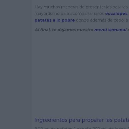
Hay muchas maneras de presentar las patatas
mayordomo para acompañar unos
escalopes 
patatas a lo pobre
donde además de cebolla 
Al final, te dejamos nuestro
menú semanal
c
Ingredientes para preparar las pat
800 gr. de patatas, 1 cebolla, 250 ml. de leche, 7