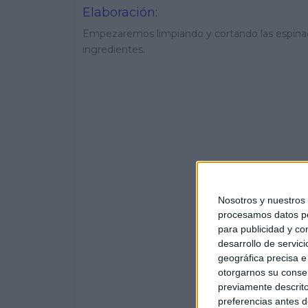
Elaboración:
Empezaremos limpiando y cortando las espinac
ingredientes.
Nosotros y nuestro
procesamos datos per
para publicidad y co
desarrollo de servici
geográfica precisa e 
otorgarnos su conse
previamente descrito
preferencias antes d