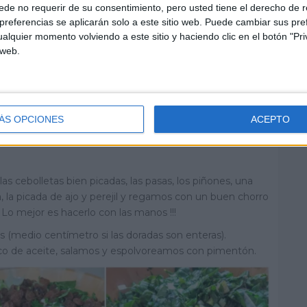
de no requerir de su consentimiento, pero usted tiene el derecho de r
referencias se aplicarán solo a este sitio web. Puede cambiar sus pref
alquier momento volviendo a este sitio y haciendo clic en el botón "Pri
 web.
ÁS OPCIONES
ACEPTO
s cebolletas bien picadas, las pasas, los piñones, una
 la picada de ajo y perejil y regamos con un buen chorro
Lo mejor es hacerlo con las manos !!!
s (medio centímetro si las doradas son enteras).
co de aceite, salamos y espolvoreamos con pimentón.