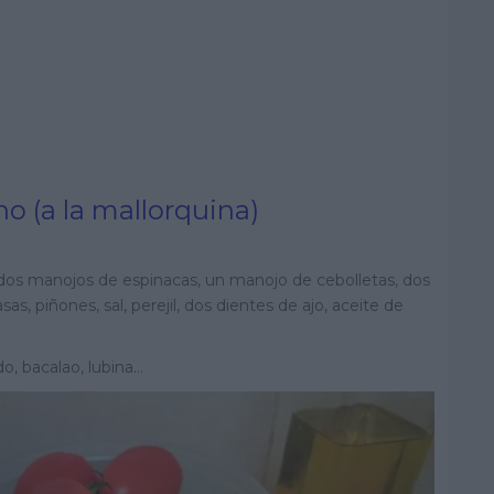
e
e
m
a
i
l
o (a la mallorquina)
, dos manojos de espinacas, un manojo de cebolletas, dos
s, piñones, sal, perejil, dos dientes de ajo, aceite de
o, bacalao, lubina…