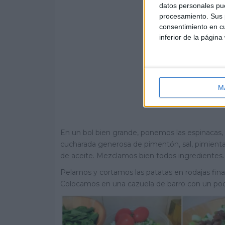
datos personales pue
procesamiento. Sus p
consentimiento en cu
inferior de la página
M
En un bol bien grande, ponemos las espinacas, la
cucharada generosa de pimentón, sal, pimienta,
de aceite. Mezclamos bien todos ingredientes. 
Pelamos y cortamos las patatas en rodajas fina
Colocamos en una cazuela de barro con un po