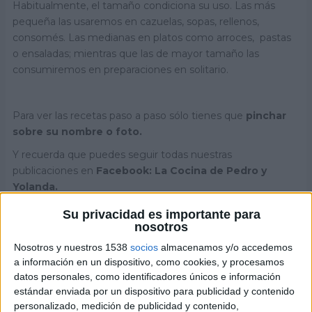
Habitualmente, el tamaño condiciona su uso. Las más
pequeña las usaremos en cazuelas, sopas, rellenos,
consomés. Las medianas en platos como arroces, pastas
o ensaladas; mientras que las de mayor tamaño las
consumiremos en preparaciones en solitario.
Para ver las recetas paso a paso sólo tienes que
pinchar
sobre su nombre o foto.
Y recuerda que puedes seguir todas nuestras
publicaciones en
Facebook: La Cocina de Pedro y
Yolanda.
Arroz con pollo y gambas
Su privacidad es importante para
nosotros
Nosotros y nuestros 1538
socios
almacenamos y/o accedemos
a información en un dispositivo, como cookies, y procesamos
datos personales, como identificadores únicos e información
estándar enviada por un dispositivo para publicidad y contenido
personalizado, medición de publicidad y contenido,