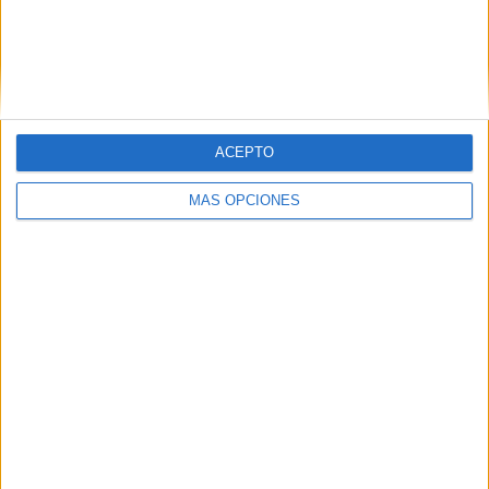
ACEPTO
Cocina a Buenas Horas
MÁS OPCIONES
Suquet de pescado y marisco