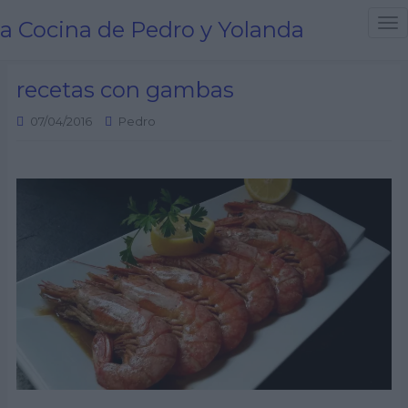
a Cocina de Pedro y Yolanda
T
o
g
recetas con gambas
g
l
07/04/2016
Pedro
e
n
a
v
i
g
a
t
i
o
n