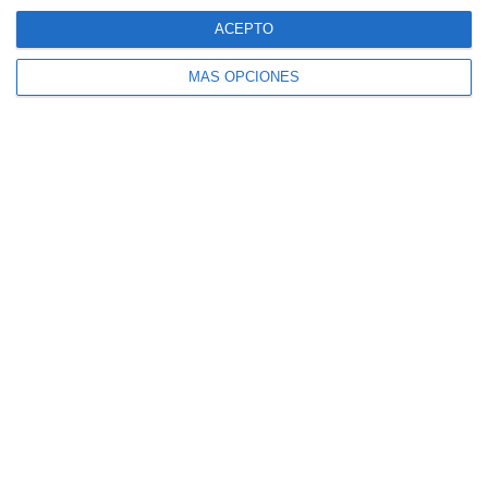
ACEPTO
MÁS OPCIONES
Seis
Lasaña de
Crema de
gratinados de
berenjenas
calabacín y
verduras
manzana
rellenas
Buñuelos de
escarola
Compártelo:
Facebook
Twitter
Pinterest
Google