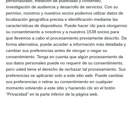
personalizado, medición de publicidad y contenido,
subsistencia. De hecho, el relleno es a base de la propia
investigación de audiencia y desarrollo de servicios.
Con su
pulpa de la berenjena y poco más. Todos los ingredientes
permiso, nosotros y nuestros socios podemos utilizar datos de
muy económicos por lo que nos va fenomenal en estos
localización geográfica precisa e identificación mediante las
tiempos que corren.
características de dispositivos. Puede hacer clic para otorgarnos
Esta verdura, originaria de la India, tiene tres propiedades:
su consentimiento a nosotros y a nuestros 1538 socios para
que llevemos a cabo el procesamiento previamente descrito. De
es
antioxidante,
porque mejora la actividad celular;
forma alternativa, puede acceder a información más detallada y
diurética
porque estimula la actividad renal y
depurativa
cambiar sus preferencias antes de otorgar o negar su
gracias a la cantidad de fibra que aporta.
consentimiento.
Tenga en cuenta que algún procesamiento de
Berenjenas rellenas
sus datos personales puede no requerir de su consentimiento,
pero usted tiene el derecho de rechazar tal procesamiento. Sus
Ingredientes para 4 personas:
preferencias se aplicarán solo a este sitio web. Puede cambiar
sus preferencias o retirar su consentimiento en cualquier
momento volviendo a este sitio y haciendo clic en el botón
"Privacidad" en la parte inferior de la página web.