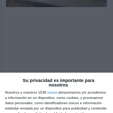
Su privacidad es importante para
Berenjenas rellenas
nosotros
Este relleno de berenjenas es muy habitual en Menorca.
Nosotros y nuestros 1538
socios
almacenamos y/o accedemos
Yolanda las ha comido desde pequeña. Aprendió la receta
a información en un dispositivo, como cookies, y procesamos
de su madre y ella, a su vez, de la suya. Antiguamente era
datos personales, como identificadores únicos e información
estándar enviada por un dispositivo para publicidad y contenido
preparado en hogares modestos y un plato de