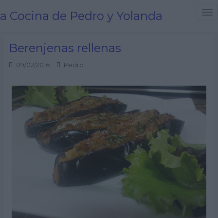
a Cocina de Pedro y Yolanda
T
o
g
Berenjenas rellenas
g
l
09/02/2016
Pedro
e
n
a
v
i
g
a
t
i
o
n