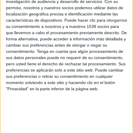
investigación de audiencia y desarrollo de servicios.
Con su
100 ml. de vino blanco.
permiso, nosotros y nuestros socios podemos utilizar datos de
300 ml. de caldo de pollo.
localización geográfica precisa e identificación mediante las
1 hoja de laurel.
características de dispositivos. Puede hacer clic para otorgarnos
3 patatas.
su consentimiento a nosotros y a nuestros 1538 socios para
Aceite, sal, pimienta.
que llevemos a cabo el procesamiento previamente descrito. De
Hierbas provenzales. (Opcional) Es una mezcla de
forma alternativa, puede acceder a información más detallada y
cambiar sus preferencias antes de otorgar o negar su
albahaca, orégano, romero, tomillo y mejorana.
consentimiento.
Tenga en cuenta que algún procesamiento de
sus datos personales puede no requerir de su consentimiento,
pero usted tiene el derecho de rechazar tal procesamiento. Sus
preferencias se aplicarán solo a este sitio web. Puede cambiar
sus preferencias o retirar su consentimiento en cualquier
momento volviendo a este sitio y haciendo clic en el botón
"Privacidad" en la parte inferior de la página web.