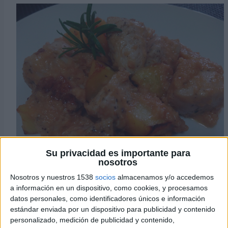
Su privacidad es importante para
nosotros
Ingredientes:
Nosotros y nuestros 1538
socios
almacenamos y/o accedemos
2 solomillos de pavo.
a información en un dispositivo, como cookies, y procesamos
1 cebolla.
datos personales, como identificadores únicos e información
100 gr. de almendras crudas.
estándar enviada por un dispositivo para publicidad y contenido
2 tomates.
personalizado, medición de publicidad y contenido,
2 dientes de ajo.