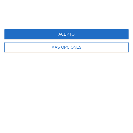
Retiramos y batimos. No demasiado para que la almendra
no se triture completamente y podamos notar su textura.
ACEPTO
MÁS OPCIONES