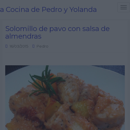
a Cocina de Pedro y Yolanda
T
o
g
Solomillo de pavo con salsa de
g
almendras
l
e
16/03/2015
Pedro
n
a
v
i
g
a
t
i
o
n