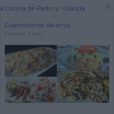
a Cocina de Pedro y Yolanda
T
o
g
Guarniciones de arroz
g
l
16/05/2016
Pedro
e
n
a
v
i
g
a
t
i
o
n