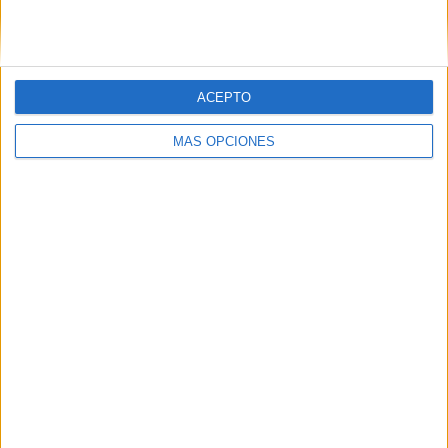
ACEPTO
También te gustará:
ZARZUELA DE PESCADO Y MARISCO
MÁS OPCIONES