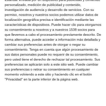
Ingredientes
: 250 gr. de salmón ahumado, 400 ml. de nata para
personalizado, medición de publicidad y contenido,
cocinar, 4 rebanadas de pan de molde sin corteza, 8 huevos, 50
investigación de audiencia y desarrollo de servicios.
Con su
gr. de mantequilla, perejil, sal.
permiso, nosotros y nuestros socios podemos utilizar datos de
Elaboración:
localización geográfica precisa e identificación mediante las
En una sartén, derretimos la mantequilla. Añadimos los huevos.
características de dispositivos. Puede hacer clic para otorgarnos
Salamos y revolvemos. Agregamos la nata y el perejil,
su consentimiento a nosotros y a nuestros 1538 socios para
preferiblemente natural. Mantenemos a fuego medio hasta que
que llevemos a cabo el procesamiento previamente descrito. De
cuaje. Tostamos las rebanadas de pan y cubrimos con el huevo.
forma alternativa, puede acceder a información más detallada y
Por último, ponemos una loncha de salmón y podemos adornar
cambiar sus preferencias antes de otorgar o negar su
con un poco de sucedáneo de caviar.
consentimiento.
Tenga en cuenta que algún procesamiento de
sus datos personales puede no requerir de su consentimiento,
pero usted tiene el derecho de rechazar tal procesamiento. Sus
preferencias se aplicarán solo a este sitio web. Puede cambiar
sus preferencias o retirar su consentimiento en cualquier
momento volviendo a este sitio y haciendo clic en el botón
"Privacidad" en la parte inferior de la página web.