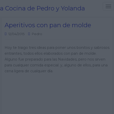
a Cocina de Pedro y Yolanda
T
o
g
Aperitivos con pan de molde
g
l
12/04/2015
Pedro
e
n
Hoy te traigo tres ideas para poner unos bonitos y sabrosos
a
entrantes, todos ellos elaborados con pan de molde.
v
Alguno fue preparado para las Navidades, pero nos sirven
i
para cualquier comida especial. y, alguno de ellos, para una
g
cena ligera de cualquier día.
a
t
i
o
n