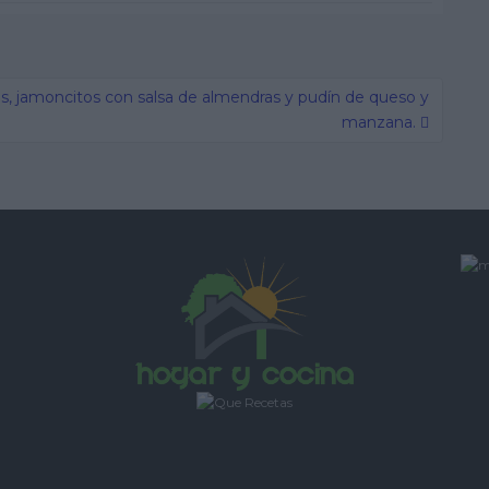
, jamoncitos con salsa de almendras y pudín de queso y
manzana.