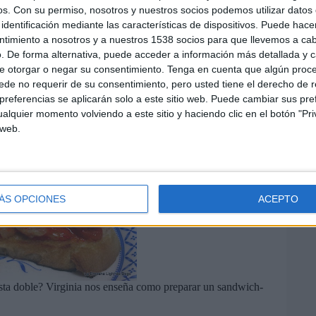
os.
Con su permiso, nosotros y nuestros socios podemos utilizar datos 
identificación mediante las características de dispositivos. Puede hacer
ntimiento a nosotros y a nuestros 1538 socios para que llevemos a ca
. De forma alternativa, puede acceder a información más detallada y 
e otorgar o negar su consentimiento.
Tenga en cuenta que algún proc
de no requerir de su consentimiento, pero usted tiene el derecho de r
referencias se aplicarán solo a este sitio web. Puede cambiar sus pref
alquier momento volviendo a este sitio y haciendo clic en el botón "Pri
tosta hecha con una receta típica de su tierra. Hecha a base
 web.
Y BACALAO
ÁS OPCIONES
ACEPTO
ta doble? Virginia nos enseña como preparar un sandwich-