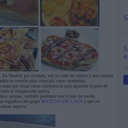
S
S
e
D
i
. En Madrid, por ejemplo, son ya todo un clásico y una manera
r
endida su versión mini conocida como montadito.
miga que tenga cierta consistencia para aguantar el peso de
e
 como tu imaginación quiera.
c
rústica; aunque, también podemos usar el pan de molde.
c
na seguidora del grupo
RECETAS DE CASA
y que no
i
celente aspecto.
ó
n
d