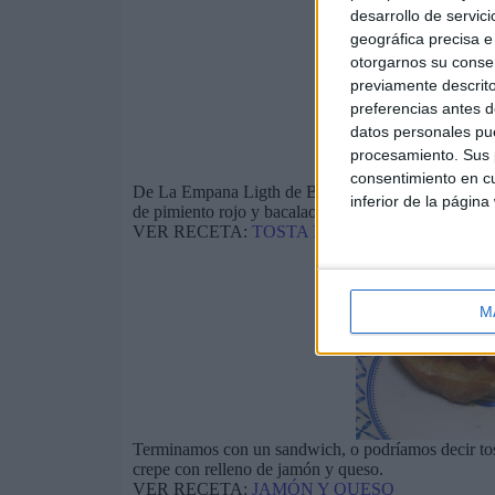
desarrollo de servici
geográfica precisa e 
otorgarnos su conse
previamente descrito
preferencias antes d
datos personales pue
procesamiento. Sus p
consentimiento en cu
De La Empana Ligth de Bego hemos seleccionado una 
inferior de la página
de pimiento rojo y bacalao.
VER RECETA:
TOSTA DE PIMIENTO ROJO 
M
Terminamos con un sandwich, o podríamos decir tos
crepe con relleno de jamón y queso.
VER RECETA:
JAMÓN Y QUESO