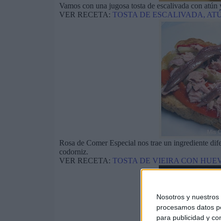
Vamos con una jugosa tosta de escalivada con atún y
VER RECETA:
TOSTA DE ESCALIVADA, AT
Rosa de Comer Especial nos trae un ingrediente difer
codorniz.
VER RECETA:
TOSTA DE VIEIRA CON HUE
Nosotros y nuestro
procesamos datos per
para publicidad y co