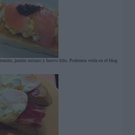
e
e
m
a
i
l
rranito, jamón serrano y huevo frito. Podemos verla en el blog