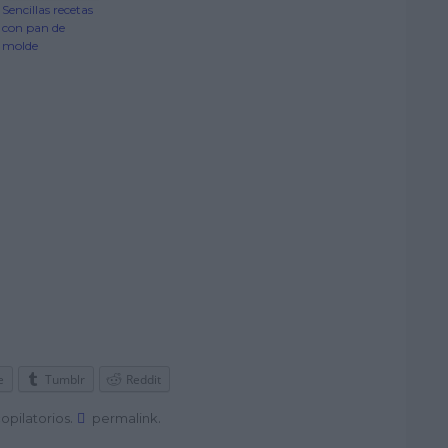
Sencillas recetas
con pan de
molde
e
Tumblr
Reddit
.
.
opilatorios
permalink