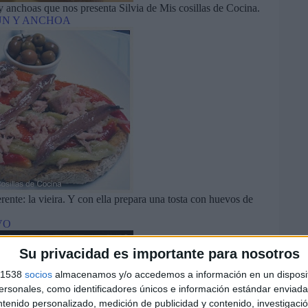
 anchoas que nos presenta Silvia de Mis cosillas de Cocina.
ÚN Y ANCHOA
ente: la vieira. Y con ella prepara una tosta con huevos de
VO
Su privacidad es importante para nosotros
s 1538
socios
almacenamos y/o accedemos a información en un disposit
sonales, como identificadores únicos e información estándar enviada 
ntenido personalizado, medición de publicidad y contenido, investigaci