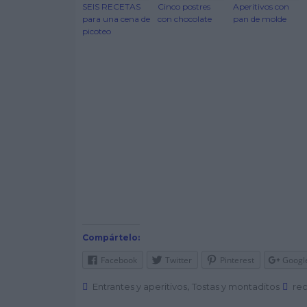
SEIS RECETAS
Cinco postres
Aperitivos con
para una cena de
con chocolate
pan de molde
picoteo
Compártelo:
Facebook
Twitter
Pinterest
Googl
,
Entrantes y aperitivos
Tostas y montaditos
rec