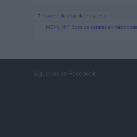
Brownie de chocolate y queso
Post navigation
MENÚ Nº 1. Sopa de patatas en microondas
Síguenos en Facebook