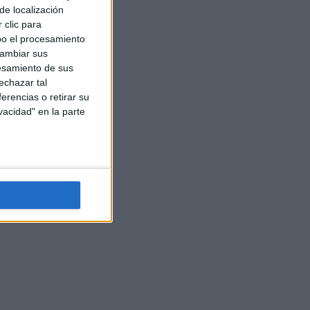
de localización
 clic para
bo el procesamiento
cambiar sus
esamiento de sus
echazar tal
erencias o retirar su
vacidad" en la parte