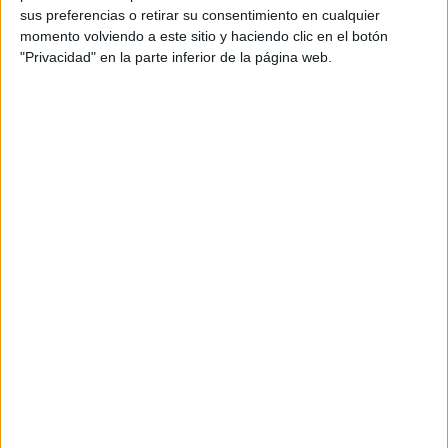
sus preferencias o retirar su consentimiento en cualquier
momento volviendo a este sitio y haciendo clic en el botón
"Privacidad" en la parte inferior de la página web.
QUIZÁS TE INTERESE
Callos con
Codillo de
Costillas de
garbanzos a la
cerdo asado a
cerdo en salsa
andaluza
la miel
Cochinillo
asado al estilo