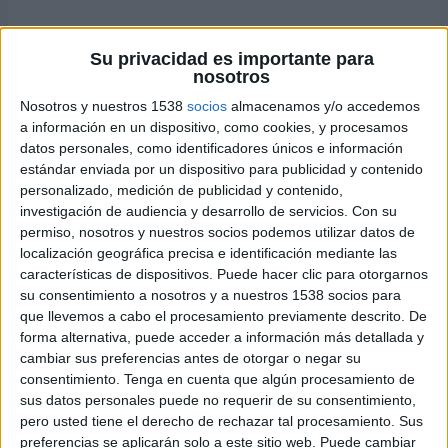
Su privacidad es importante para
nosotros
Nosotros y nuestros 1538
socios
almacenamos y/o accedemos
a información en un dispositivo, como cookies, y procesamos
datos personales, como identificadores únicos e información
estándar enviada por un dispositivo para publicidad y contenido
personalizado, medición de publicidad y contenido,
investigación de audiencia y desarrollo de servicios.
Con su
permiso, nosotros y nuestros socios podemos utilizar datos de
localización geográfica precisa e identificación mediante las
Existen muchas recetas que se pueden preparar sencilla y
características de dispositivos. Puede hacer clic para otorgarnos
rápidamente. La de hoy es una de ellas, unos escalopines
su consentimiento a nosotros y a nuestros 1538 socios para
de lomo guisados con champiñones, para la cual,
que llevemos a cabo el procesamiento previamente descrito. De
necesitaremos pocos ingredientes y lo tendremos
forma alternativa, puede acceder a información más detallada y
terminado en un tiempo reducido. Fuente: El Crepitar de
cambiar sus preferencias antes de otorgar o negar su
los Fogones.
consentimiento.
Tenga en cuenta que algún procesamiento de
sus datos personales puede no requerir de su consentimiento,
pero usted tiene el derecho de rechazar tal procesamiento. Sus
preferencias se aplicarán solo a este sitio web. Puede cambiar