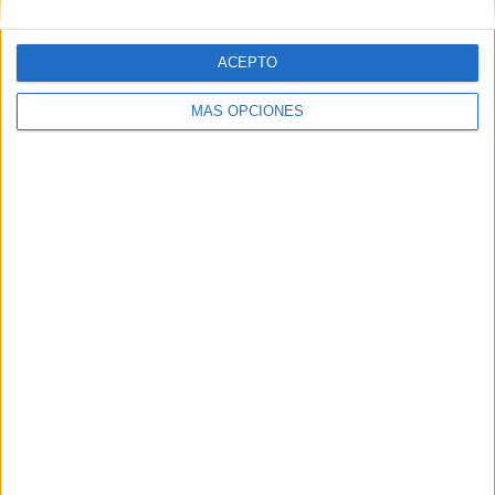
ACEPTO
MÁS OPCIONES
SUSCRÍBETE GRATIS
Suscríbete al blog por correo
electrónico