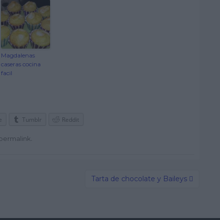
Magdalenas
caseras cocina
facil
e
Tumblr
Reddit
.
permalink
Tarta de chocolate y Baileys