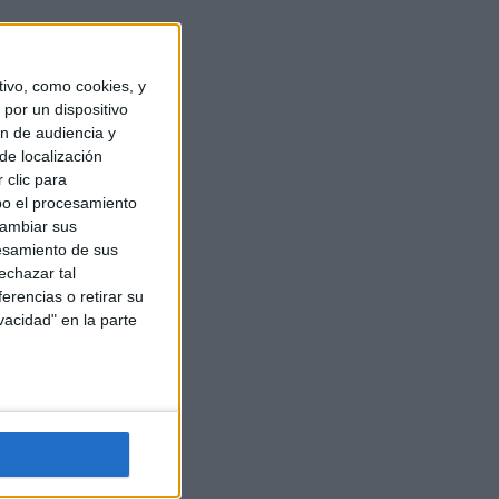
ivo, como cookies, y
por un dispositivo
ón de audiencia y
de localización
 clic para
bo el procesamiento
cambiar sus
esamiento de sus
echazar tal
erencias o retirar su
vacidad" en la parte