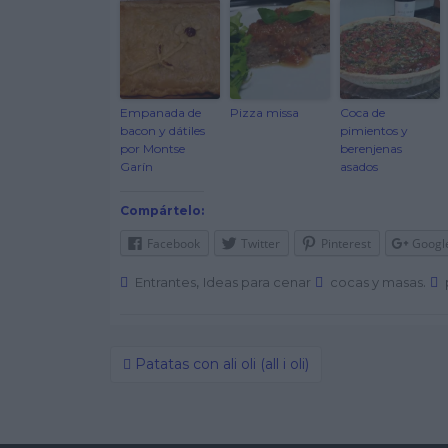
Empanada de
Pizza missa
Coca de
bacon y dátiles
pimientos y
por Montse
berenjenas
Garín
asados
Compártelo:
Facebook
Twitter
Pinterest
Googl
,
.
Entrantes
Ideas para cenar
cocas y masas
Patatas con ali oli (all i oli)
Post navigation