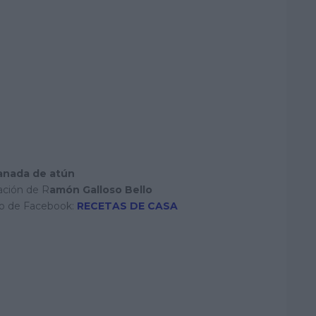
e
e
m
a
i
l
nada de atún
ación de R
amón Galloso Bello
o de Facebook:
RECETAS DE CASA