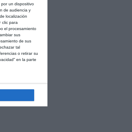
por un dispositivo
ón de audiencia y
de localización
 clic para
bo el procesamiento
cambiar sus
esamiento de sus
echazar tal
erencias o retirar su
vacidad" en la parte