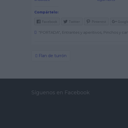
Compártelo:
Facebook
Twitter
Pinterest
Googl
,
,
"PORTADA"
Entrantes y aperitivos
Pinchos y ca
Flan de turrón
Post navigation
Síguenos en Facebook