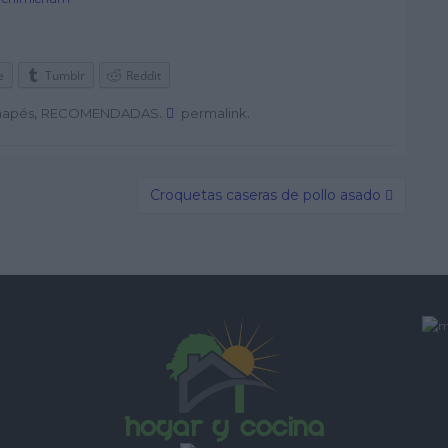
e
Tumblr
Reddit
,
.
.
napés
RECOMENDADAS
permalink
Croquetas caseras de pollo asado