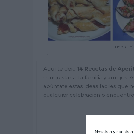
Fuente: 
Aquí te dejo
14 Recetas de Aperi
conquistar a tu familia y amigos.
apúntate estas ideas fáciles que n
cualquier celebración o encuentro 
Nosotros y nuestro