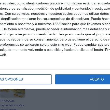
sonales, como identificadores únicos e información estándar enviada 
e
ntenido personalizado, medición de publicidad y contenido, investigaci
e
os.
Con su permiso, nosotros y nuestros socios podemos utilizar datos 
m
identificación mediante las características de dispositivos. Puede hacer
a
ntimiento a nosotros y a nuestros 1538 socios para que llevemos a ca
i
. De forma alternativa, puede acceder a información más detallada y 
l
e otorgar o negar su consentimiento.
Tenga en cuenta que algún proc
de no requerir de su consentimiento, pero usted tiene el derecho de r
referencias se aplicarán solo a este sitio web. Puede cambiar sus pref
alquier momento volviendo a este sitio y haciendo clic en el botón "Pri
 web.
ÁS OPCIONES
ACEPTO
Pincho de
ternera con salsa
chimichurri