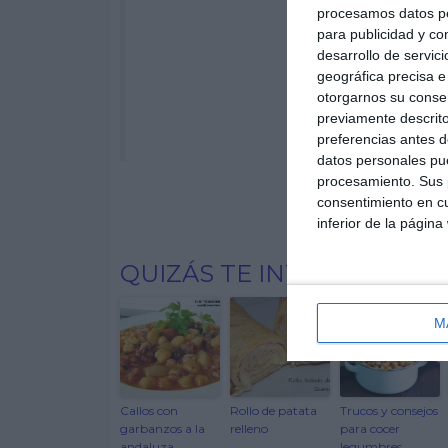
procesamos datos per
para publicidad y co
desarrollo de servici
geográfica precisa e 
otorgarnos su conse
previamente descrito
preferencias antes d
datos personales pue
procesamiento. Sus p
consentimiento en cu
inferior de la página
QUIZÁS TE INTERESE
M
Callos con
Rollo de patata
Trucos y consejos
garbanzos a la
relleno
para cocer
andaluza
legumbres