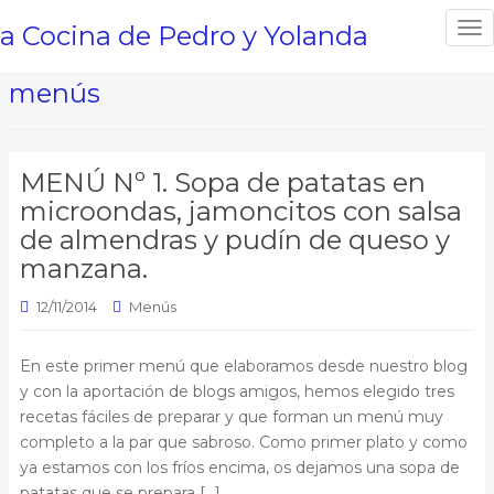
a Cocina de Pedro y Yolanda
T
o
g
menús
g
l
e
MENÚ Nº 1. Sopa de patatas en
n
microondas, jamoncitos con salsa
a
de almendras y pudín de queso y
v
i
manzana.
g
12/11/2014
Menús
a
t
i
En este primer menú que elaboramos desde nuestro blog
o
y con la aportación de blogs amigos, hemos elegido tres
n
recetas fáciles de preparar y que forman un menú muy
completo a la par que sabroso. Como primer plato y como
ya estamos con los fríos encima, os dejamos una sopa de
patatas que se prepara […]