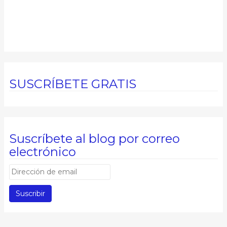
SUSCRÍBETE GRATIS
Suscríbete al blog por correo
electrónico
D
i
r
e
c